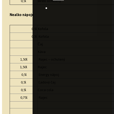
0,5l
Birell ochutený
Nealko nápoje
0,5l
Kofola
0,3l
Kofola
Čaj
Káva
1,50l
Rajec – ochutený
1,50l
Rajec
0,5l
Energy nápoj
0,5l
Ľadový čaj
0,5l
Coca cola
0,75l
Rajec