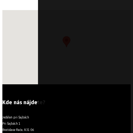
Kde nás nájdete?
Jedáleň pri Šajbách
Pri Šajbách 1
Bratislava-Rača, 831 06