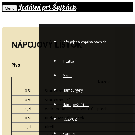
Jedáleň pri Šajbách
Menu
NÁPOJOVÝ LÍSTOK
info@jedalenprisajbach.sk
Titulka
Pivo
Menu
Názov
0,3l
Starobrno 12°
Hamburgery
0,5l
Starobrno 12°
Nápojový lístok
0,5l
Velkopopovický Kozel 10° – plech
0,5l
Budveiser 12° – plech
ROZVOZ
0,5l
Birell
Kontakt